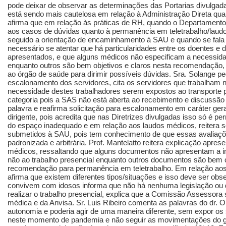
pode deixar de observar as determinações das Portarias divulgad
está sendo mais cautelosa em relação à Administração Direta quan
afirma que em relação às práticas de RH, quando o Departamento 
aos casos de dúvidas quanto à permanência em teletrabalho/laud
seguido a orientação de encaminhamento à SAU e quando se fala 
necessário se atentar que há particularidades entre os doentes e
apresentados, e que alguns médicos não especificam a necessidad
enquanto outros são bem objetivos e claros nesta recomendação, 
ao órgão de saúde para dirimir possíveis dúvidas. Sra. Solange ped
escalonamento dos servidores, cita os servidores que trabalham 
necessidade destes trabalhadores serem expostos ao transporte pú
categoria pois a SAS não está aberta ao recebimento e discussã
palavra e reafirma solicitação para escalonamento em caráter ger
dirigente, pois acredita que nas Diretrizes divulgadas isso só é p
do espaço inadequado e em relação aos laudos médicos, reitera s
submetidos à SAU, pois tem conhecimento de que essas avaliaçõ
padronizada e arbitrária. Prof. Mantelatto reitera explicação apre
médicos, ressaltando que alguns documentos não apresentam a in
não ao trabalho presencial enquanto outros documentos são bem 
recomendação para permanência em teletrabalho. Em relação aos 
afirma que existem diferentes tipos/situações e isso deve ser ob
convivem com idosos informa que não há nenhuma legislação ou d
realizar o trabalho presencial, explica que a Comissão Assesso
médica e da Anvisa. Sr. Luis Ribeiro comenta as palavras do dr. 
autonomia e poderia agir de uma maneira diferente, sem expor os
neste momento de pandemia e não seguir as movimentações do go