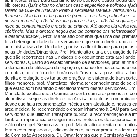
bibliotecas. (
Luis citou no chat um caso específico e solicitou aj
Direito da USP de Ribeirão Preto a secretária Daniela Verissimo
9 meses. Não há creche para ele (nem as creches particulares 
nesse momento), não há vacina para a criança, não há segurança
risco de contaminação e morte da criança. Até agora ela vinha rea
eficiência. Mas a diretora negou que ela continue em “teletrabalho”
e desumanidade”)
. Prof. Mantelatto comenta que uma das premi
foi a heterogeneidade da Universidade e que uma diretriz única e
administrativas das Unidades, por isso a flexibilidade para que 
pelas Unidades/Dirigentes. Prof. Mantelatto cita a divulgação do 
que são recorrentes nas Unidades e o documento está auxiliando m
servidores. Quanto ao escalonamento de servidores, prof. afirm
à demanda de utilização do espaço e, quando for necessário o esc
completa, porém fora dos horários de “rush” para possibilitar a l
de alta circulação e evitar aglomerações no sistema de transpor
filhos menores, prof. Mantelatto informa ter conhecimento de soli
que estão administrando o escalonamento destes servidores. Em r
Mantelatto explica que a Comissão conta com a experiência e c
além disso, segue as diretrizes da Anvisa; quanto às comorbidad
desde que haja recomendação médica com atestado e, nesses cas
área médica, foi recomendado o encaminhamento à SAU para aval
servidores que utilizam transporte público, a recomendação é a in
lembra a importância de seguirmos os protocolos de segurança, in
e álcool em gel. Sendo assim, prof. Mantelatto acredita que muit
foram comtemplados e, adicionalmente, se compromete a levar re
da Comissão Assessora. Dr. Omar lembra que a Comissão Assessor