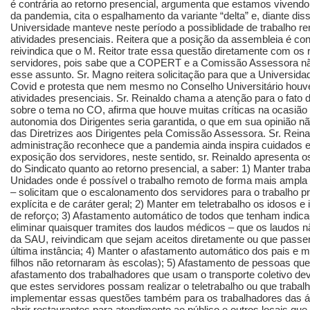
é contrária ao retorno presencial, argumenta que estamos vivendo
da pandemia, cita o espalhamento da variante “delta” e, diante di
Universidade manteve neste período a possiblidade de trabalho re
atividades presenciais. Reitera que a posição da assembleia é con
reivindica que o M. Reitor trate essa questão diretamente com os
servidores, pois sabe que a COPERT e a Comissão Assessora não
esse assunto. Sr. Magno reitera solicitação para que a Universid
Covid e protesta que nem mesmo no Conselho Universitário houv
atividades presenciais. Sr. Reinaldo chama a atenção para o fato 
sobre o tema no CO, afirma que houve muitas críticas na ocasião 
autonomia dos Dirigentes seria garantida, o que em sua opinião n
das Diretrizes aos Dirigentes pela Comissão Assessora. Sr. Rein
administração reconhece que a pandemia ainda inspira cuidados e
exposição dos servidores, neste sentido, sr. Reinaldo apresenta 
do Sindicato quanto ao retorno presencial, a saber: 1) Manter traba
Unidades onde é possível o trabalho remoto de forma mais ampla 
– solicitam que o escalonamento dos servidores para o trabalho 
explícita e de caráter geral; 2) Manter em teletrabalho os idoso
de reforço; 3) Afastamento automático de todos que tenham indica
eliminar quaisquer tramites dos laudos médicos – que os laudos 
da SAU, reivindicam que sejam aceitos diretamente ou que pass
última instância; 4) Manter o afastamento automático dos pais e 
filhos não retornaram às escolas); 5) Afastamento de pessoas qu
afastamento dos trabalhadores que usam o transporte coletivo de
que estes servidores possam realizar o teletrabalho ou que trabal
implementar essas questões também para os trabalhadores das á
abrir restaurantes para atendimento ao público e outros locais 